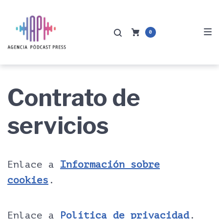
Saltar
Saltar
Saltar
a
al
al
0
la
contenido
pie
navegación
de
principal
página
Contrato de
servicios
Enlace a
Información sobre
cookies
.
Enlace a
Política de privacidad
.