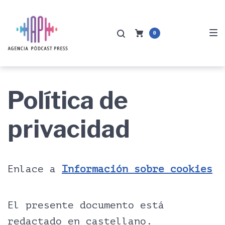
Saltar
Saltar
Saltar
a
al
al
0
la
contenido
pie
navegación
de
principal
página
Política de
privacidad
Enlace a
Información sobre cookies
El presente documento está
redactado en castellano.