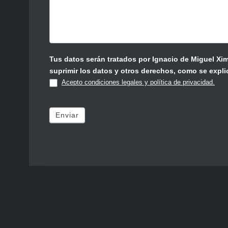
Tus datos serán tratados por Ignacio de Miguel Ximénez de Embún con la finalidad de gestionar la respuesta a tu solicitud
suprimir los datos y otros derechos, como se explic
Acepto condiciones legales y política de privacidad.
Enviar