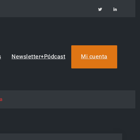
TW
IN
s
Newsletter+Pódcast
Mi cuenta
ca