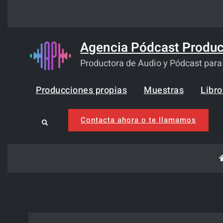
Skip
to
content
Agencia Pódcast Produc
Productora de Audio y Pódcast par
Producciones propias
Muestras
Libr
Contacta ahora o te llamamos
Search