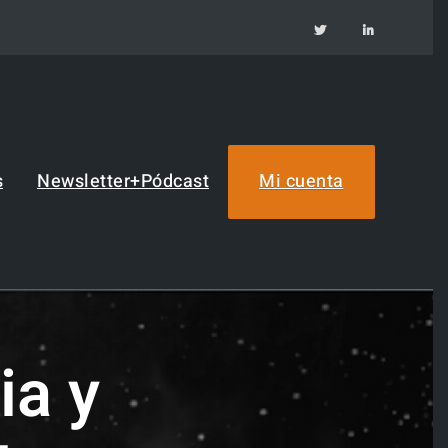
TW
IN
s
Newsletter+Pódcast
Mi cuenta
ia y