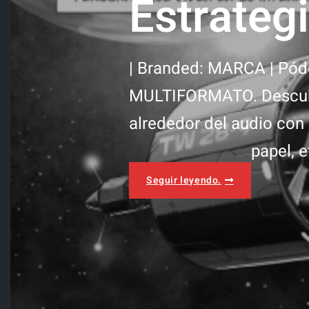
Estrateg
| Branded: MARCA | Pód
MULTIFORMATO. Descubre
alrededor del audio con
papel, e
Estrategias
Seguir leyendo.
Branded
Pódcast
Transmedia
para
tu
marca