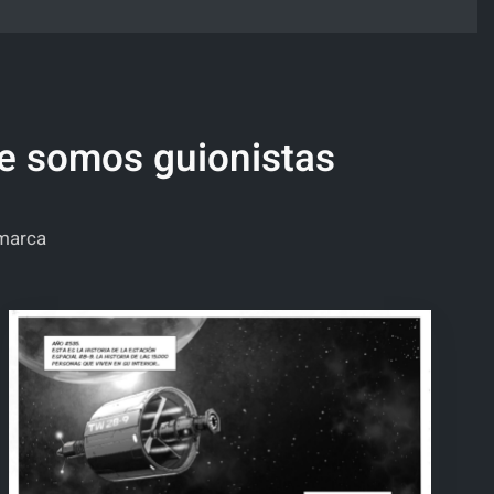
ue somos guionistas
 marca