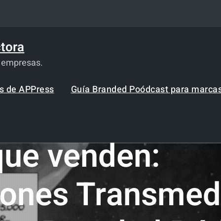
tora
a empresas.
os de APPress
Guía Branded Poódcast para marca
ue venden:
ones Transmed