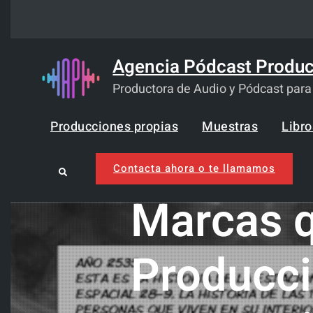
Skip
to
content
Agencia Pódcast Produc
Productora de Audio y Pódcast par
Producciones propias
Muestras
Libr
Contacta ahora o te llamamos
Search
Marcas q
Producci