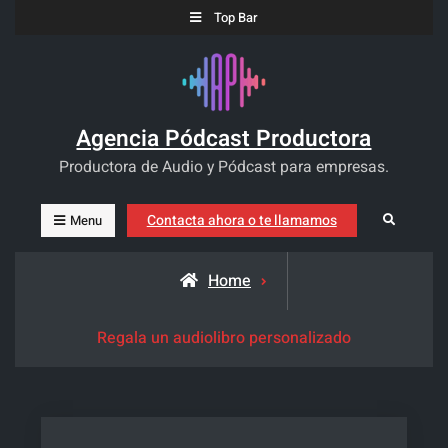
Skip
Top Bar
to
content
Agencia Pódcast Productora
Productora de Audio y Pódcast para empresas.
Contacta ahora o te llamamos
Search
Menu
Home
Regala un audiolibro personalizado