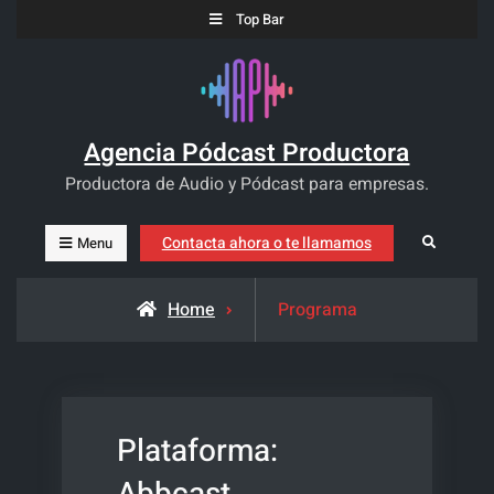
Skip
Top Bar
to
content
Agencia Pódcast Productora
Productora de Audio y Pódcast para empresas.
Contacta ahora o te llamamos
Search
Menu
Home
Programa
Plataforma: