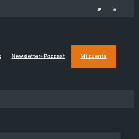
TW
IN
s
Newsletter+Pódcast
Mi cuenta