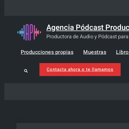
Skip
to
content
Agencia Pódcast Produc
Productora de Audio y Pódcast par
Producciones propias
Muestras
Libr
Contacta ahora o te llamamos
Search