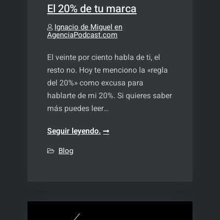
El 20% de tu marca
Ignacio de Miguel en
AgenciaPodcast.com
El veinte por ciento habla de ti, el
resto no. Hoy te menciono la «regla
del 20%» como excusa para
hablarte de mi 20%. Si quieres saber
más puedes leer…
El
Seguir leyendo.
20%
Blog
de
tu
marca