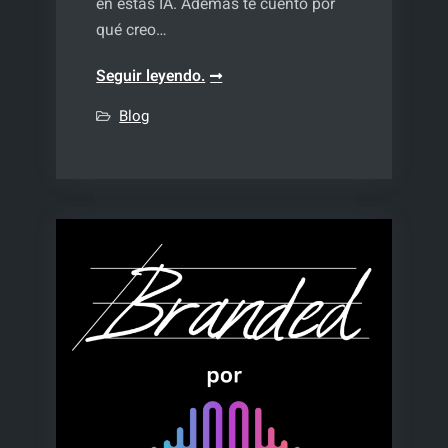
en estas IA. Además te cuento por
qué creo…
Marcas,
Seguir leyendo.
SEO
Blog
y
GEO
y
contenidos