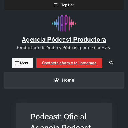
Skip
Top Bar
to
content
Agencia Pódcast Productora
Productora de Audio y Pódcast para empresas.
Contacta ahora o te llamamos
Search
Menu
Home
Podcast:
Oficial