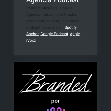
Agencia Podcast
Podcast oficial del blog de
Agenciapodcast.com Puedes
escucharlo en tu aplicación de
podcast favorita y en:
Spotify
,
Anchor
,
Google Podcast
,
Apple,
iVoox