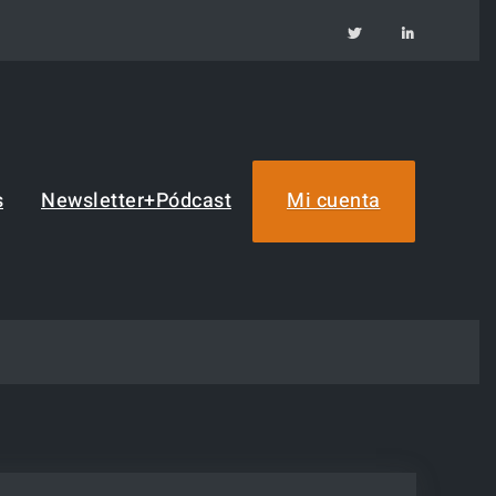
TW
IN
s
Newsletter+Pódcast
Mi cuenta