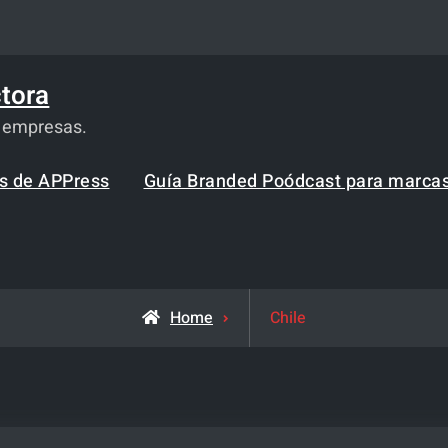
tora
a empresas.
os de APPress
Guía Branded Poódcast para marca
Posts
Home
Chile
tagged