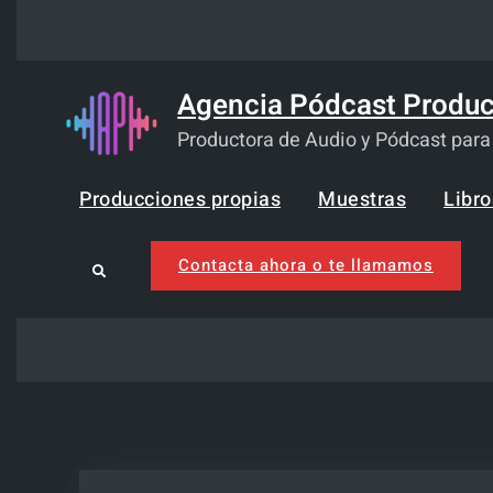
Skip
to
content
Agencia Pódcast Produc
Productora de Audio y Pódcast par
Producciones propias
Muestras
Libr
Contacta ahora o te llamamos
Search