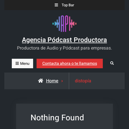
Skip
Top Bar
to
content
Agencia Pódcast Productora
Productora de Audio y Pódcast para empresas.
Contacta ahora o te llamamos
Search
Menu
Posts
Home
distopía
tagged
Nothing Found