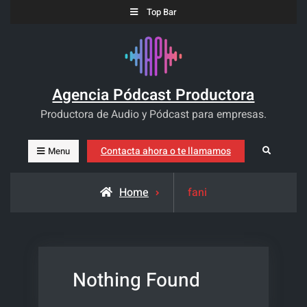
Skip
Top Bar
to
content
Agencia Pódcast Productora
Productora de Audio y Pódcast para empresas.
Contacta ahora o te llamamos
Search
Menu
Posts
Home
fani
tagged
Nothing Found