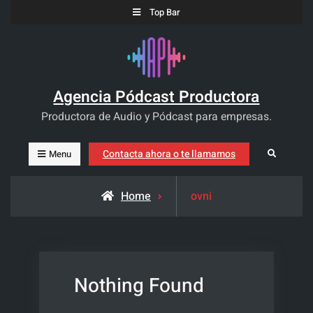
Skip
Top Bar
to
content
Agencia Pódcast Productora
Productora de Audio y Pódcast para empresas.
Contacta ahora o te llamamos
Search
Menu
Posts
Home
ovni
tagged
Nothing Found