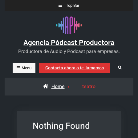
Skip
Top Bar
to
content
Agencia Pódcast Productora
Productora de Audio y Pódcast para empresas.
Contacta ahora o te llamamos
Search
Menu
Posts
Home
teatro
tagged
Nothing Found