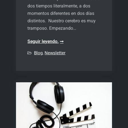
dos tiempos literalmente, a dos
momentos diferentes en dos días
distintos. Nuestro cerebro es muy
tramposo. Empezando…
Por
Seguir leyendo.
qué
Blog
,
Newsletter
editar
un
pódcast
en
dos
tiempos