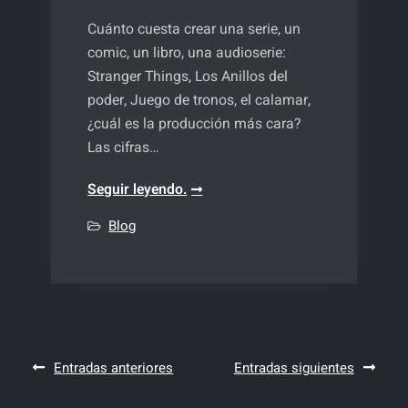
Cuánto cuesta crear una serie, un
comic, un libro, una audioserie:
Stranger Things, Los Anillos del
poder, Juego de tronos, el calamar,
¿cuál es la producción más cara?
Las cifras…
Cuánto
Seguir leyendo.
cuesta
Blog
crear
una
serie
Navegación
Entradas anteriores
Entradas siguientes
de