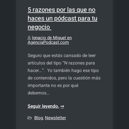
5 razones por las que no
haces un pódcast para tu
negocio
Ignacio de Miguel en
AgenciaPodcast.com
Seguro que estás cansado de leer
artículos del tipo “N razones para
hacer…”. Yo también hago ese tipo
de contenidos, pero la cuestión más
importante no es por qué
debemos…
5
Seguir leyendo.
razones
Blog
,
Newsletter
por
las