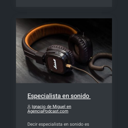
que
no
haces
un
pódcast
para
tu
negocio
Especialista en sonido
Ignacio de Miguel en
AgenciaPodcast.com
Decir especialista en sonido es