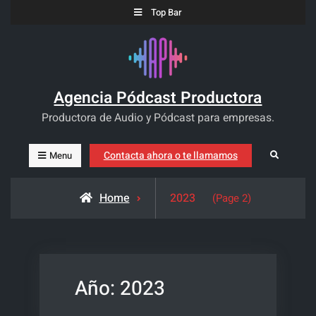
Skip
Top Bar
to
content
Agencia Pódcast Productora
Productora de Audio y Pódcast para empresas.
Contacta ahora o te llamamos
Search
Menu
Home
2023
(Page 2)
Año:
2023