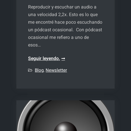
Reproducir y escuchar un audio a
una velocidad 2,2x. Esto es lo que
me encontré hace poco escuchando
un pódcast ocasional. Con pódcast
ocasional me refiero a uno de
esos…
Velocidad
Seguir leyendo.
de
Blog
,
Newsletter
reproducción
de
series,
vídeos
y
audios