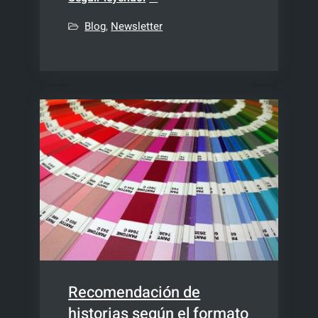
pero
Blog
,
Newsletter
¿qué
NO le
has
hecho
al
audio?
Recomendación de
historias según el formato