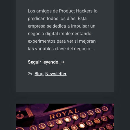
Los amigos de Product Hackers lo
predican todos los días. Esta
empresa se dedica a impulsar un
negocio digital implementando
experimentos para ver si mejoran
las variables clave del negocio.…
Es
Seguir leyendo.
momento
Blog
,
Newsletter
de
experimentar
con
el
audio