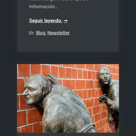
información…
El
Seguir leyendo.
guion
Blog
,
Newsletter
de
un
programa
de
tv,
radio,
youtube
o
pódcast