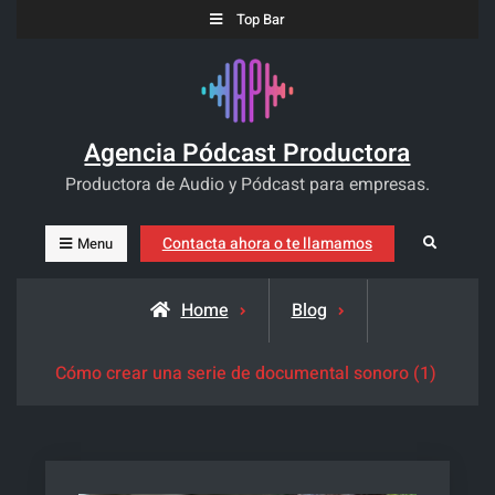
Skip
Top Bar
to
content
Agencia Pódcast Productora
Productora de Audio y Pódcast para empresas.
Contacta ahora o te llamamos
Search
Menu
Home
Blog
Cómo crear una serie de documental sonoro (1)