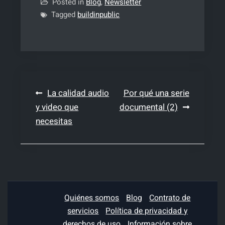
Posted in
Blog
,
Newsletter
Tagged
buildinpublic
Navegación
La calidad audio
Por qué una serie
y video que
documental (2)
de
necesitas
entradas
Quiénes somos
Blog
Contrato de
servicios
Política de privacidad y
derechos de uso
Información sobre