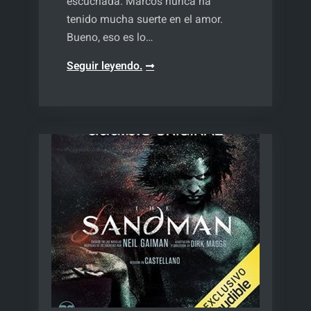
escuchada. Marcos nunca ha
tenido mucha suerte en el amor.
Bueno, eso es lo…
Ghosting.
Seguir leyendo.
La
cita
más
larga
de
tu
vida