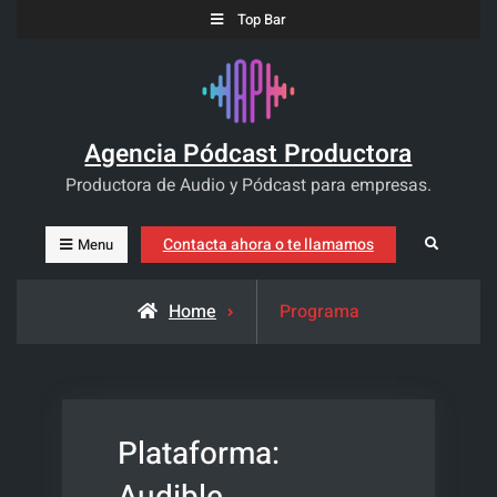
Skip
Top Bar
to
content
Agencia Pódcast Productora
Productora de Audio y Pódcast para empresas.
Contacta ahora o te llamamos
Search
Menu
Home
Programa
Plataforma: