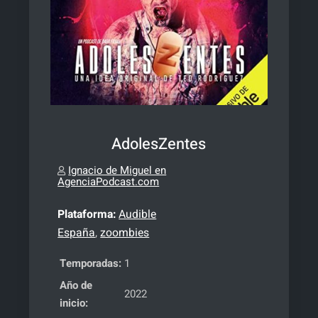
AdolesZentes
Ignacio de Miguel en
AgenciaPodcast.com
Plataforma:
Audible
España
,
zoombies
Temporadas:
1
Año de
2022
inicio: