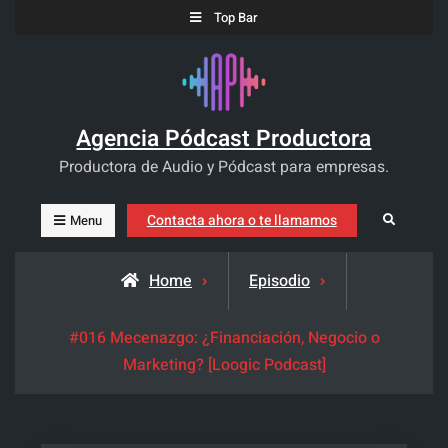
Skip
Top Bar
to
content
Agencia Pódcast Productora
Productora de Audio y Pódcast para empresas.
Contacta ahora o te llamamos
Search
Menu
Home
Episodio
#016 Mecenazgo: ¿Financiación, Negocio o
Marketing? [Loogic Podcast]