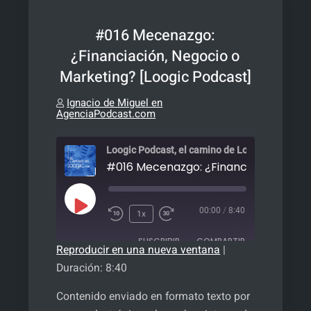
#016 Mecenazgo:
¿Financiación, Negocio o
Marketing? [Loogic Podcast]
Ignacio de Miguel en
AgenciaPodcast.com
Loogic Podcast, el camino de Loogic.com
Reproducir
00:00
/
8:40
1x
episodio
SUSCRIBIR
COMPARTIR
Reproducir en una nueva ventana
|
Duración: 8:40
COMPARTIR
FEED RSS
Contenido enviado en formato texto por
ENLACE