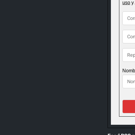
uso
y
Nombr