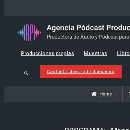
Skip
to
content
Agencia Pódcast Produc
Productora de Audio y Pódcast par
Producciones propias
Muestras
Libr
Contacta ahora o te llamamos
Search
Home