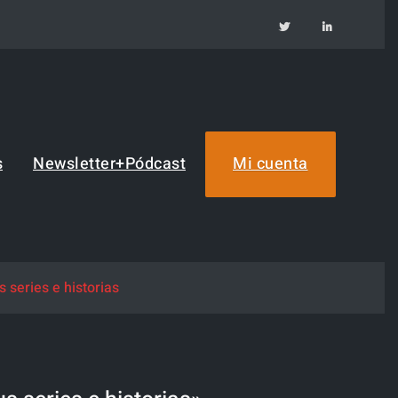
TW
IN
s
Newsletter+Pódcast
Mi cuenta
 series e historias