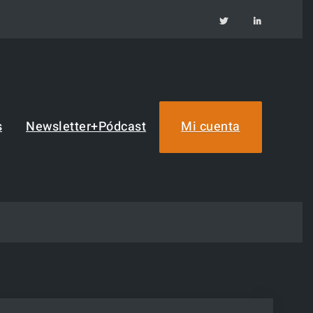
TW
IN
s
Newsletter+Pódcast
Mi cuenta