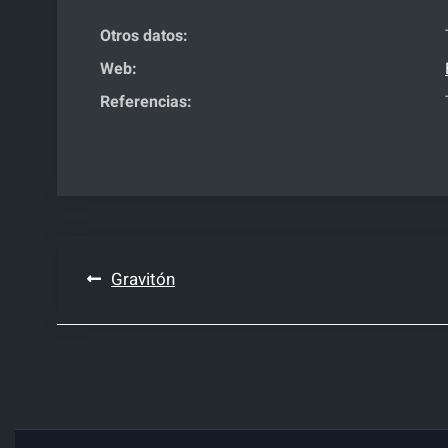
Otros datos:
Web:
Referencias:
Navegación
Gravitón
de
entradas