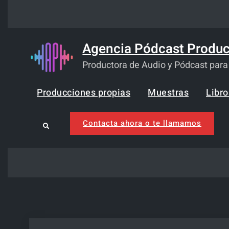
Skip
to
content
Agencia Pódcast Produc
Productora de Audio y Pódcast par
Producciones propias
Muestras
Libr
Contacta ahora o te llamamos
Search