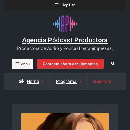
Skip
Top Bar
to
content
Agencia Pódcast Productora
Productora de Audio y Pódcast para empresas.
Contacta ahora o te llamamos
Search
Menu
Home
Programa
Guerra 3