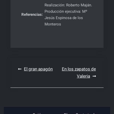
Realización: Roberto Maján.
Producción ejecutiva: Mº
Referencias:
Jesús Espinosa de los
Monteros
Navegación
El gran apagón
En los zapatos de
Valeria
de
entradas