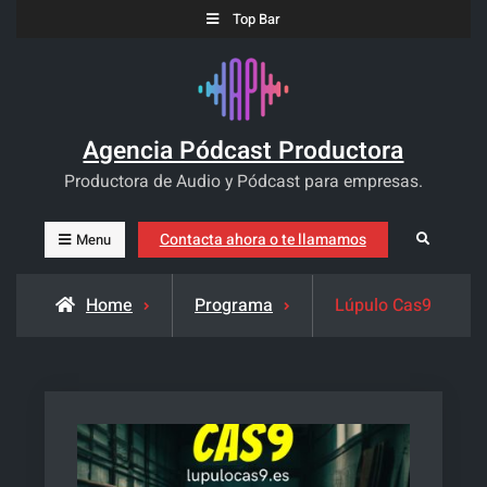
Skip
Top Bar
to
content
Agencia Pódcast Productora
Productora de Audio y Pódcast para empresas.
Contacta ahora o te llamamos
Search
Menu
Home
Programa
Lúpulo Cas9