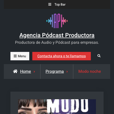
Skip
Top Bar
to
content
Agencia Pódcast Productora
Productora de Audio y Pódcast para empresas.
Contacta ahora o te llamamos
Search
Menu
Home
Programa
Modo noche