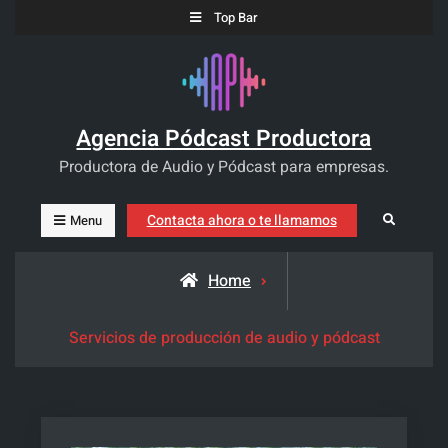
Skip
Top Bar
to
content
Agencia Pódcast Productora
Productora de Audio y Pódcast para empresas.
Contacta ahora o te llamamos
Search
Menu
Home
Servicios de producción de audio y pódcast