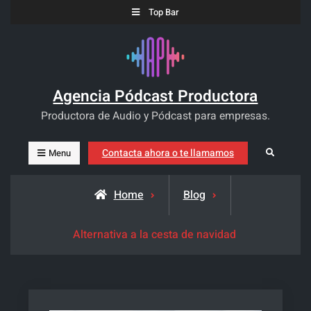
Skip
Top Bar
to
content
Agencia Pódcast Productora
Productora de Audio y Pódcast para empresas.
Contacta ahora o te llamamos
Search
Menu
Home
Blog
Alternativa a la cesta de navidad