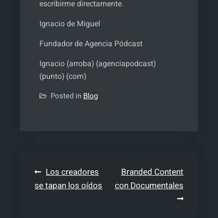
escribirme directamente.
Ignacio de Miguel
Fundador de Agencia Pódcast
Ignacio (arroba) (agenciapodcast)
(punto) (com)
Posted in
Blog
Navegación
Los creadores
Branded Content
se tapan los oídos
con Documentales
de
entradas