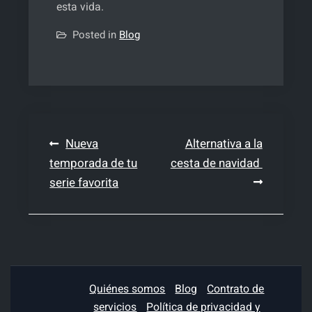
esta vida.
Posted in
Blog
Navegación
Nueva
Alternativa a la
temporada de tu
cesta de navidad
de
serie favorita
entradas
Quiénes somos
Blog
Contrato de
servicios
Política de privacidad y