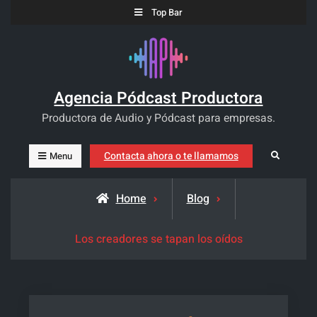
Skip
Top Bar
to
content
Agencia Pódcast Productora
Productora de Audio y Pódcast para empresas.
Contacta ahora o te llamamos
Search
Menu
Home
Blog
Los creadores se tapan los oídos