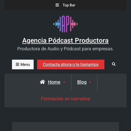
Skip
Top Bar
to
content
Agencia Pódcast Productora
Productora de Audio y Pódcast para empresas.
Contacta ahora o te llamamos
Search
Menu
Home
Blog
Formación en narrativa