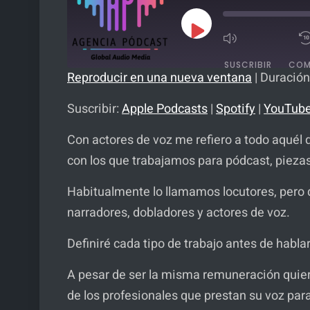
Reproducir
episodio
SUSCRIBIR
COM
Reproducir en una nueva ventana
|
Duración
COMPARTIR
Apple Podcasts
Suscribir:
Apple Podcasts
|
Spotify
|
YouTub
FEED RSS
ENLACE
Con actores de voz me refiero a todo aquél q
con los que trabajamos para pódcast, piezas
INCRUSTAR
Habitualmente lo llamamos locutores, pero qu
narradores, dobladores y actores de voz.
Definiré cada tipo de trabajo antes de habl
A pesar de ser la misma remuneración quiero
de los profesionales que prestan su voz par