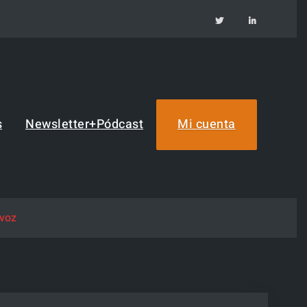
TW
IN
s
Newsletter+Pódcast
Mi cuenta
 voz