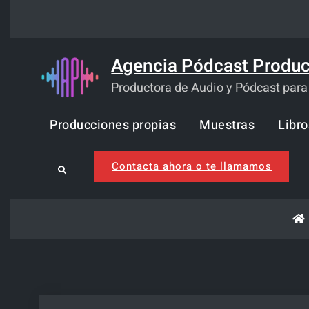
Skip
to
content
Agencia Pódcast Produc
Productora de Audio y Pódcast par
Producciones propias
Muestras
Libr
Contacta ahora o te llamamos
Search