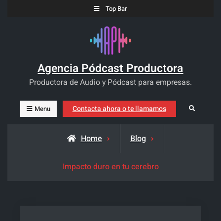
Skip
Top Bar
to
content
Agencia Pódcast Productora
Productora de Audio y Pódcast para empresas.
Contacta ahora o te llamamos
Search
Menu
Home
Blog
Impacto duro en tu cerebro