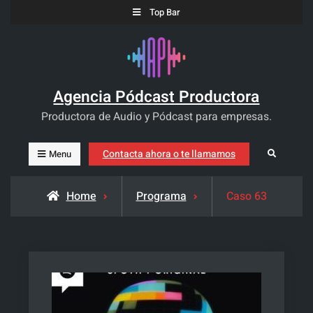
Skip
Top Bar
to
content
Agencia Pódcast Productora
Productora de Audio y Pódcast para empresas.
Contacta ahora o te llamamos
Search
Menu
Home
Programa
Caso 63