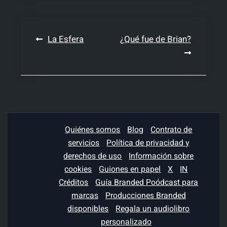
Navegación
La Esfera
¿Qué fue de Brian?
de
entradas
Quiénes somos
Blog
Contrato de
servicios
Política de privacidad y
derechos de uso
Información sobre
cookies
Guiones en papel
X
IN
Créditos
Guía Branded Poódcast para
marcas
Producciones Branded
disponibles
Regala un audiolibro
personalizado