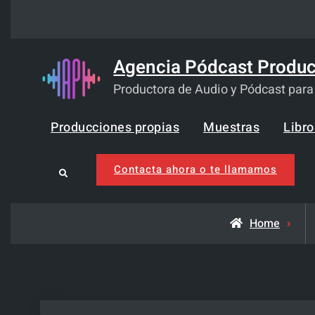
Skip
to
content
Agencia Pódcast Produc
Productora de Audio y Pódcast par
Producciones propias
Muestras
Libr
Contacta ahora o te llamamos
Search
Home