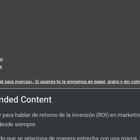
st
s
a
t para marcas». Si quieres te la enviamos en papel, gratis y sin co
anded Content
 para hablar de retorno de la inversión (ROI) en marketi
e desde siempre.
do que se relaciona de manera estrecha con una marca.