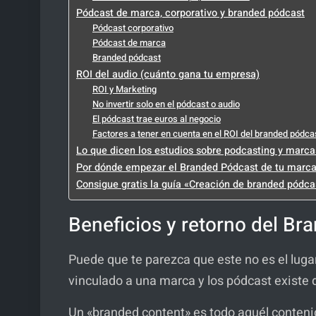
Pódcast de marca, corporativo y branded pódcast
Pódcast corporativo
Pódcast de marca
Branded pódcast
ROI del audio (cuánto gana tu empresa)
ROI y Marketing
No invertir solo en el pódcast o audio
El pódcast trae euros al negocio
Factores a tener en cuenta en el ROI del branded pódca
Lo que dicen los estudios sobre podcasting y marca
Por dónde empezar el Branded Pódcast de tu marc
Consigue gratis la guía «Creación de branded pódcas
Beneficios y retorno del Br
Puede que te parezca que este no es el lugar
vinculado a una marca y los pódcast exist
Un «branded content» es todo aquél conteni