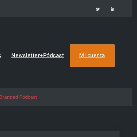
TW
IN
s
Newsletter+Pódcast
Mi cuenta
 Branded Pódcast