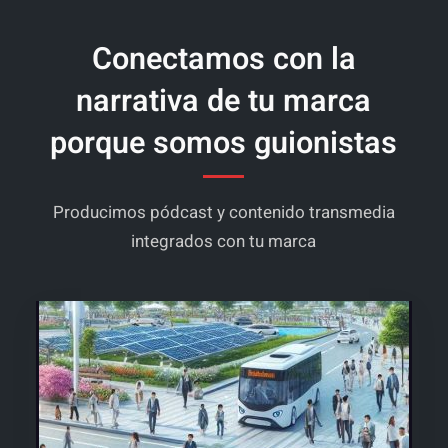
–
Contacta
Conectamos con la
ahora
narrativa de tu marca
o
te
porque somos guionistas
llamamos
Producimos pódcast y contenido transmedia
integrados con tu marca