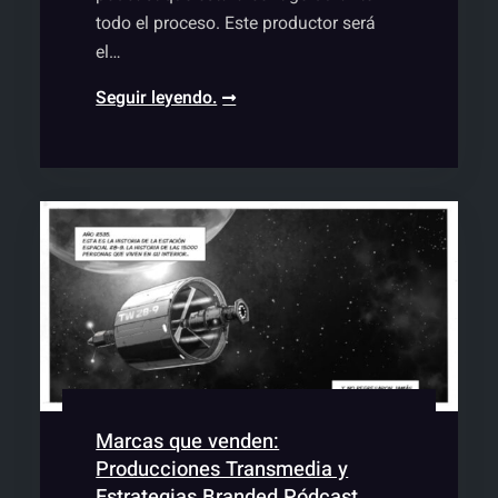
todo el proceso. Este productor será
el…
Productora
Seguir leyendo.
de
pódcast,
audio
y
transmedia
–
Contacta
ahora
o
te
llamamos
Marcas que venden:
Producciones Transmedia y
Estrategias Branded Pódcast