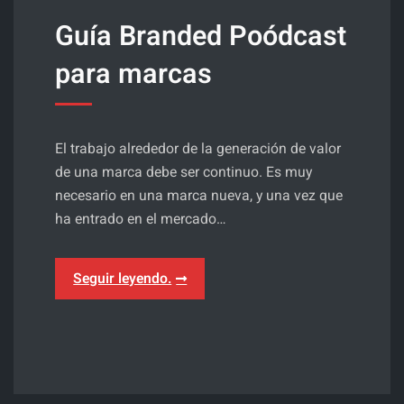
Guía Branded Poódcast
para marcas
El trabajo alrededor de la generación de valor
de una marca debe ser continuo. Es muy
necesario en una marca nueva, y una vez que
ha entrado en el mercado…
Productora
Seguir leyendo.
de
pódcast,
audio
y
transmedia