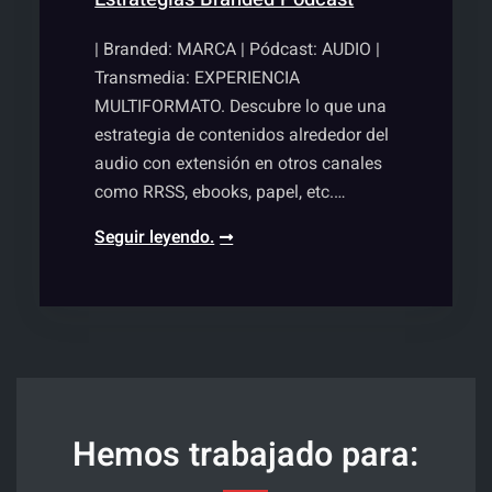
| Branded: MARCA | Pódcast: AUDIO |
Transmedia: EXPERIENCIA
MULTIFORMATO. Descubre lo que una
estrategia de contenidos alrededor del
audio con extensión en otros canales
como RRSS, ebooks, papel, etc.…
Productora
Seguir leyendo.
de
pódcast,
audio
y
transmedia
–
Contacta
Hemos trabajado para:
ahora