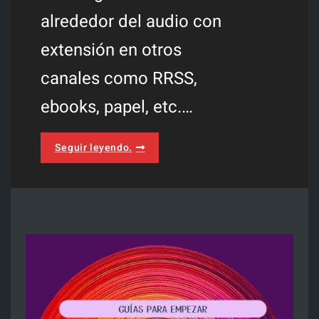
alrededor del audio con
extensión en otros
canales como RRSS,
ebooks, papel, etc.…
Estrategias
Seguir leyendo.
Branded
Pódcast
Transmedia
para
tu
marca