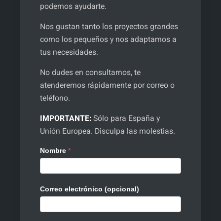
podemos ayudarte.
Nos gustan tanto los proyectos grandes
como los pequeños y nos adaptamos a
tus necesidades.
No dudes en consultarnos, te
atenderemos rápidamente por correo o
teléfono.
IMPORTANTE:
Sólo para España y
Unión Europea. Disculpa las molestias.
C
Nombre
*
o
n
t
Correo electrónico (opcional)
a
c