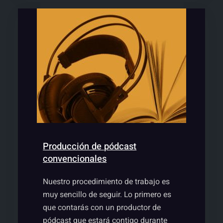
audio
y
transmedia
–
Contacta
ahora
o
te
llamamos
Producción de pódcast
convencionales
Nuestro procedimiento de trabajo es
muy sencillo de seguir. Lo primero es
que contarás con un productor de
pódcast que estará contigo durante