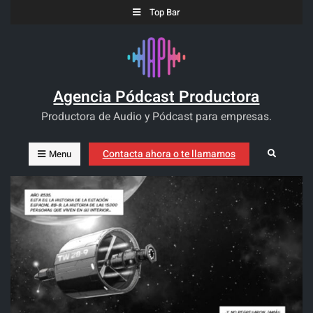
Skip
Top Bar
to
content
Agencia Pódcast Productora
Productora de Audio y Pódcast para empresas.
Contacta ahora o te llamamos
Search
Menu